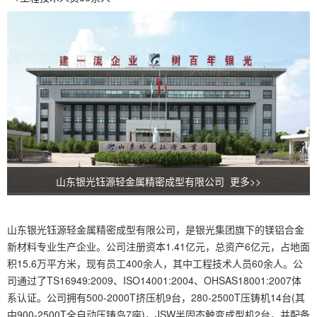
山东银光钰源轻金属精密成型有限公司 更多>>
山东银光钰源轻金属精密成型有限公司，是银光集团旗下的镁铝合金
新材料专业生产企业。公司注册资本1.41亿元，总资产6亿元，占地面
积15.6万平方米，现有员工400余人，其中工程技术人员60余人。公
司通过了TS16949:2009、ISO14001:2004、OHSAS18001:2007体
系认证。公司拥有500-2000T挤压机9台，280-2500T压铸机14台(其
中900-2500T全自动压铸岛7座)，JSW半固态触变成型机2台，并配备