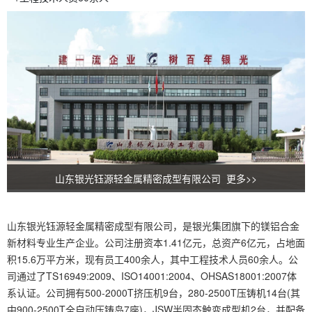
山东银光钰源轻金属精密成型有限公司 更多>>
山东银光钰源轻金属精密成型有限公司，是银光集团旗下的镁铝合金
新材料专业生产企业。公司注册资本1.41亿元，总资产6亿元，占地面
积15.6万平方米，现有员工400余人，其中工程技术人员60余人。公
司通过了TS16949:2009、ISO14001:2004、OHSAS18001:2007体
系认证。公司拥有500-2000T挤压机9台，280-2500T压铸机14台(其
中900-2500T全自动压铸岛7座)，JSW半固态触变成型机2台，并配备