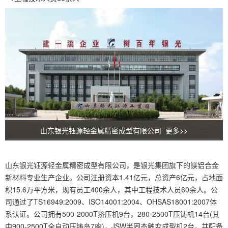
山东银光钰源轻金属精密成型有限公司 更多>>
山东银光钰源轻金属精密成型有限公司，是银光集团旗下的镁铝合金
新材料专业生产企业。公司注册资本1.41亿元，总资产6亿元，占地面
积15.6万平方米，现有员工400余人，其中工程技术人员60余人。公
司通过了TS16949:2009、ISO14001:2004、OHSAS18001:2007体
系认证。公司拥有500-2000T挤压机9台，280-2500T压铸机14台(其
中900-2500T全自动压铸岛7座)，JSW半固态触变成型机2台，并配备