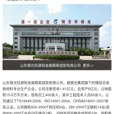
山东银光钰源轻金属精密成型有限公司 更多>>
山东银光钰源轻金属精密成型有限公司，是银光集团旗下的镁铝合金
新材料专业生产企业。公司注册资本1.41亿元，总资产6亿元，占地面
积15.6万平方米，现有员工400余人，其中工程技术人员60余人。公
司通过了TS16949:2009、ISO14001:2004、OHSAS18001:2007体
系认证。公司拥有500-2000T挤压机9台，280-2500T压铸机14台(其
中900-2500T全自动压铸岛7座)，JSW半固态触变成型机2台，并配备